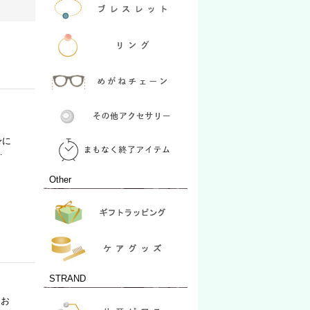
身に
…
Other
STRAND
、お