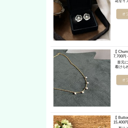
花をイ
【 Chu
7,700円
首元に
着けら
【 But
15,400