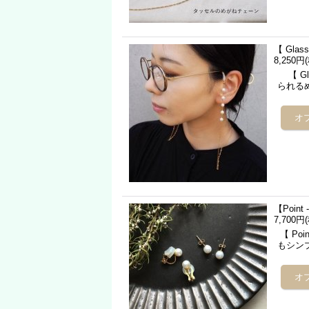
【 Gla
8,250円
【 Gl
られる
【Poin
7,700円
【 Po
もシン