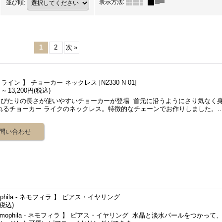
表示方法
:
並び順
:
1
2
次
»
e - ライン 】 チョーカー ネックレス
[
N2330 N-01
]
円
～
13,200円
(税込)
ぴたりの長さが使いやすいチョーカーが登場 首元に沿うようにさり気なく
れるチョーカー ライクのネックレス。特徴的なチェーンでお作りしました。
ophila - ネモフィラ 】 ピアス・イヤリング
(税込)
mophila - ネモフィラ 】 ピアス・イヤリング 水晶と淡水パールをつかって