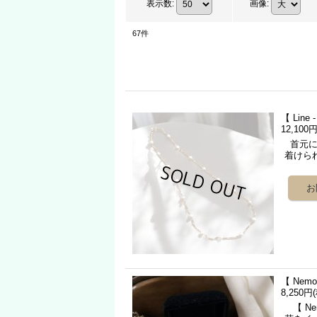
表示数
:
画像
:
67
件
【 Lin
12,100
首元に
着けら
【 Nem
8,250円
【 Ne