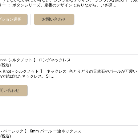
うでなかなか見つからない、シンプルなデザイン。 シンプルな淡水パール
リー ： ボタンシリーズ。定番のデザインでありながら、いざ探…
k Knot- シルクノット 】 ロングネックレス
円
(税込)
lk Knot - シルクノット 】 ネックレス 色とりどりの天然石やパールが可愛い
糸で結ばれたネックレス、Sil…
ic - ベーシック 】 6mm パール 一連ネックレス
円
(税込)