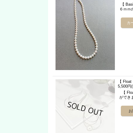
【 Ba
６ｍｍ
【 Flo
5,500円
【 Fl
ができ