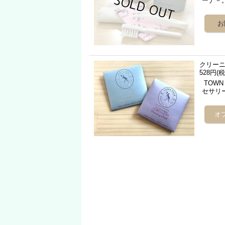
ーナ－。
クリー
528円
(税
TOWN 
セサリ