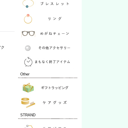
アク
Other
STRAND