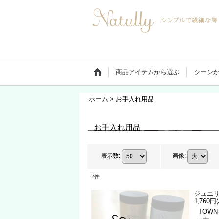
商品アイテムから選ぶ
シーン
ホーム
>
お手入れ用品
お手入れ用品
表示数
:
画像
:
2
件
ジュエ
1,760円
TOWN