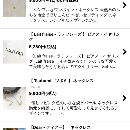
9,900
円
～12,100
円
(税込)
シンプルなワンポイントネックレス 天然石のふ
ちを地金で取り囲んだ ベゼルセッティング のネ
ックレス。シンプルなデザインだか…
【 Lait fraise - ラテフレーズ 】 ピアス・イヤリン
グ
5,280
円
(税込)
【Lait fraise - ラテフレーズ】 ピアス・イヤリン
グ Lait fraise （イチゴみるく） のような可愛く
て美味しそうな色合いのアクセサリー。&nbs…
【 Tsubomi - ツボミ 】 ネックレス
9,900
円
(税込)
優しいピンク色の小さな淡水パール ネックレス
胸元を綺麗に、そして可愛らしく見せてくれるデ
ザインです。 - …
【Dear - ディアー】 ネックレス