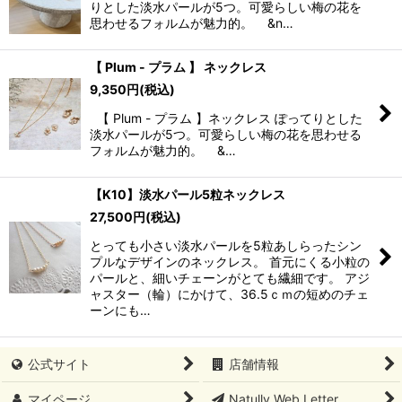
りとした淡水パールが5つ。可愛らしい梅の花を
思わせるフォルムが魅力的。 &n…
【 Plum - プラム 】 ネックレス
9,350
円
(税込)
【 Plum - プラム 】ネックレス ぽってりとした
淡水パールが5つ。可愛らしい梅の花を思わせる
フォルムが魅力的。 &…
【K10】淡水パール5粒ネックレス
27,500
円
(税込)
とっても小さい淡水パールを5粒あしらったシン
プルなデザインのネックレス。 首元にくる小粒の
パールと、細いチェーンがとても繊細です。 アジ
ャスター（輪）にかけて、36.5ｃｍの短めのチェ
ーンにも…
公式サイト
店舗情報
マイページ
Natully Web Letter