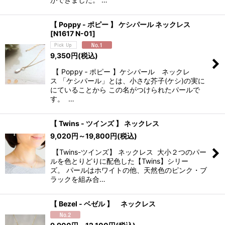
【 Poppy - ポピー 】 ケシパール ネックレス
[
N1617 N-01
]
9,350
円
(税込)
【 Poppy ‐ ポピー 】ケシパール ネックレ
ス 「ケシパール」とは、小さな芥子(ケシ)の実に
にていることから この名がつけられたパールで
す。 …
【 Twins - ツインズ 】 ネックレス
9,020
円
～19,800
円
(税込)
【Twins-ツインズ】 ネックレス 大小２つのパー
ルを色とりどりに配色した【Twins】シリー
ズ。 パールはホワイトの他、天然色のピンク・ブ
ラックを組み合…
【 Bezel - ベゼル 】 ネックレス