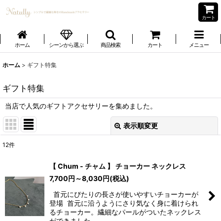
カート
ホーム
シーンから選ぶ
商品検索
カート
メニュー
ホーム
>
ギフト特集
ギフト特集
当店で人気のギフトアクセサリーを集めました。
表示順変更
閉じる
12
件
表示数
:
【 Chum - チャム 】 チョーカー ネックレス
7,700
円
～8,030
円
(税込)
並び順
:
首元にぴたりの長さが使いやすいチョーカーが
登場 首元に沿うようにさり気なく身に着けられ
絞り込む
るチョーカー。繊細なパールがついたネックレス
ができました。 …