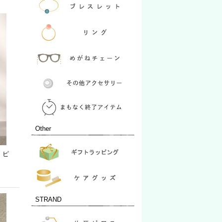
Other
】 ピ
STRAND