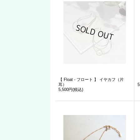
【 Float - フロート 】 イヤカフ（片
耳）
5
5,500円
(税込)