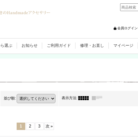
会員ログイン
から選ぶ
お知らせ
ご利用ガイド
修理・お直し
マイページ
表示方法
:
並び順
:
1
2
3
次
»