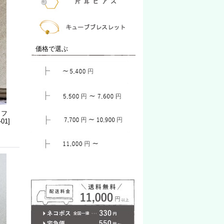
価格で選ぶ
カフ
-01
]