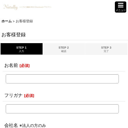
メニュー
ホーム
>
お客様登録
お客様登録
STEP 1
STEP 2
STEP 3
入力
確認
完了
お名前
[
必須
]
フリガナ
[
必須
]
会社名
※法人の方のみ