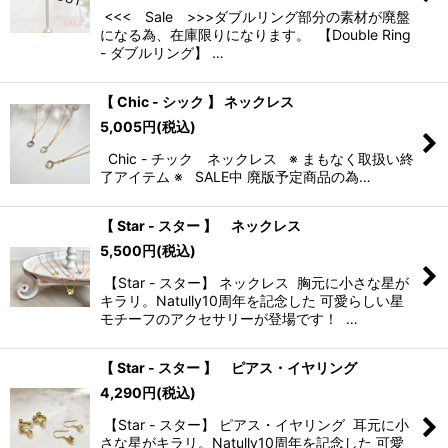
絞り込む
<<< Sale >>>ダブルリング部分の素材が廃盤
になる為、在庫限りになります。 【Double Ring
- ダブルリング】 …
【 Chic - シック 】 ネックレス
5,005
円
(税込)
Chic - チック ネックレス ※ まもなく取扱い終
了アイテム ※ SALE中 廃版予定商品の為…
【 Star - スター 】 ネックレス
5,500
円
(税込)
【Star - スター】 ネックレス 胸元に小さな星が
キラリ。Natully10周年を記念した 可愛らしい星
モチーフのアクセサリーが登場です！ …
【 Star - スター 】 ピアス・イヤリング
4,290
円
(税込)
【Star - スター】 ピアス・イヤリング 耳元に小
さな星がキラリ。Natully10周年を記念した 可愛