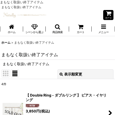
まもなく取扱い終了アイテム
まもなく取扱い終了アイテム
カート
ホーム
シーンから選ぶ
商品検索
カート
メニュー
ホーム
>
まもなく取扱い終了アイテム
まもなく取扱い終了アイテム
まもなく取扱い終了アイテム
表示順変更
閉じる
4
件
表示数
:
【 Double Ring - ダブルリング 】 ピアス・イヤリ
ング
並び順
:
3,850
円
(税込)