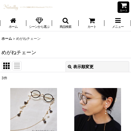
カート
ホーム
シーンから選ぶ
商品検索
カート
メニュー
ホーム
>
めがねチェーン
めがねチェーン
表示順変更
閉じる
3
件
表示数
:
並び順
:
絞り込む