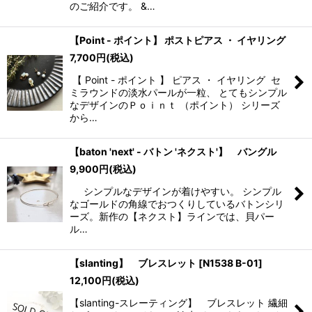
のご紹介です。 &…
【Point - ポイント】 ポストピアス ・ イヤリング
7,700
円
(税込)
【 Point - ポイント 】 ピアス ・ イヤリング セ
ミラウンドの淡水パールが一粒、 とてもシンプル
なデザインのＰｏｉｎｔ （ポイント） シリーズ
から…
【baton 'next' - バトン 'ネクスト'】 バングル
9,900
円
(税込)
シンプルなデザインが着けやすい。 シンプル
なゴールドの角線でおつくりしているバトンシリ
ーズ。新作の【ネクスト】ラインでは、貝パー
ル…
【slanting】 ブレスレット
[
N1538 B-01
]
12,100
円
(税込)
【slanting-スレーティング】 ブレスレット 繊細