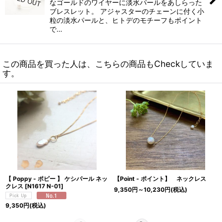
なゴールドのワイヤーに淡水パールをあしらった
ブレスレット。 アジャスターのチェーンに付く小
粒の淡水パールと、ヒトデのモチーフもポイント
で…
この商品を買った人は、こちらの商品もCheckしていま
す。
【 Poppy - ポピー 】 ケシパール ネッ
【Point - ポイント】 ネックレス
クレス
[
N1617 N-01
]
9,350
円
～10,230
円
(税込)
9,350
円
(税込)