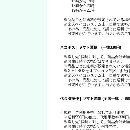
16時から18時
18時から20時
19時から21時
※商品ごとに送料が設定されている場
※楽天ペイはシステム上、自動で送料が
その為、商品に対して誤った送料で一度
可能性がございます。当店からのご案
ネコポス | ヤマト運輸 (一律330円)
※送り先1箇所に対して、商品合計金額が1
※お届け時間の指定はできません。
※商品ごとに送料が設定されている場
※GIFT BOXをオプション選択、ま
※楽天ペイはシステム上、自動で送料が
その為、商品に対して誤った送料で一度
可能性がございます。当店からのご案
代金引換便 | ヤマト運輸 (全国一律 ： 88
※現在、ご利用を中止致しております。
※送料550円の他に、代引手数料330
※送り先1箇所に対して、商品合計金額が1
※お届け時間の指定が可能です。