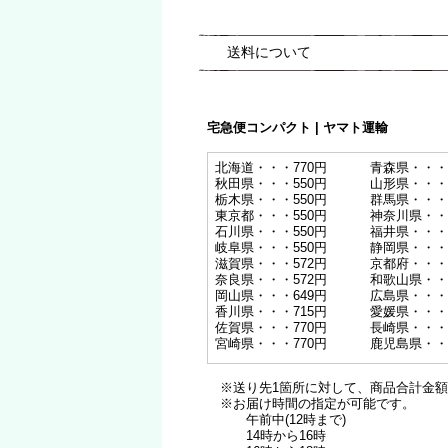
送料について
宅急便コンパクト | ヤマト運輸
北海道・・・770円
青森県・・・
秋田県・・・550円
山形県・・・
栃木県・・・550円
群馬県・・・
東京都・・・550円
神奈川県・・
石川県・・・550円
福井県・・・
岐阜県・・・550円
静岡県・・・
滋賀県・・・572円
京都府・・・
奈良県・・・572円
和歌山県・・
岡山県・・・649円
広島県・・・
香川県・・・715円
愛媛県・・・
佐賀県・・・770円
長崎県・・・
宮崎県・・・770円
鹿児島県・・
※送り先1箇所に対して、商品合計金額が1
※お届け時間の指定が可能です。
午前中(12時まで)
14時から16時