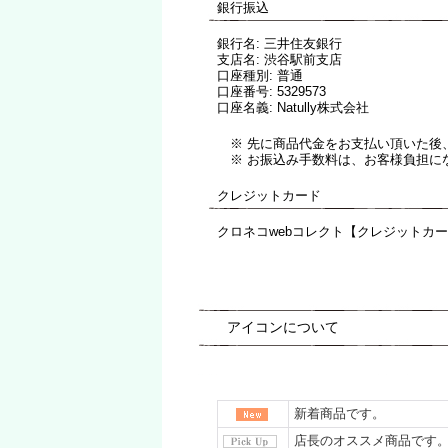
銀行振込
銀行名
:
三井住友銀行
支店名
:
渋谷駅前支店
口座種別
:
普通
口座番号
:
5329573
口座名義
:
Natully株式会社
※ 先に商品代金をお支払い頂いた後
※ お振込み手数料は、お客様負担に
クレジットカード
クロネコwebコレクト【クレジットカ
アイコンについて
新着商品です。
店長のオススメ商品です