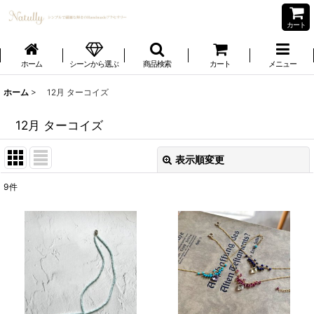
カート
ホーム
シーンから選ぶ
商品検索
カート
メニュー
ホーム
>
12月 ターコイズ
12月 ターコイズ
表示順変更
閉じる
9
件
表示数
:
並び順
:
絞り込む