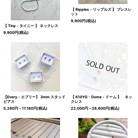
【 Ripples - リップルズ 】 ブレスレ
ット
9,900
円
(税込)
【 Tiny - タイニー 】 ネックレス
9,900
円
(税込)
【Every - エブリー】 3mm スタッド
【 K10YG - Dome - ドーム 】 ネッ
ピアス
クレス
5,280
円
～17,160
円
(税込)
22,000
円
～28,600
円
(税込)