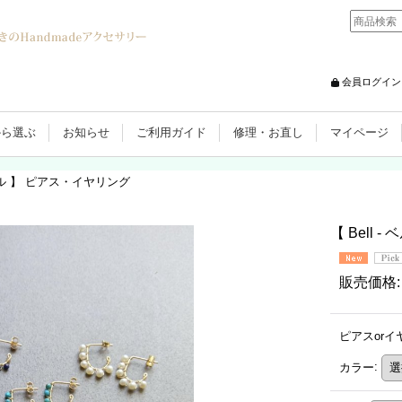
会員ログイン
から選ぶ
お知らせ
ご利用ガイド
修理・お直し
マイページ
- ベル 】 ピアス・イヤリング
【 Bell 
販売価格
:
ピアスorイ
カラー
: