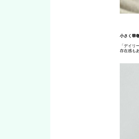
小さく華
「デイリ
存在感も