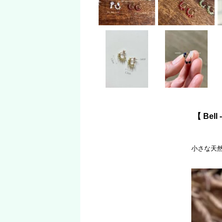
【 Bel
小さな天