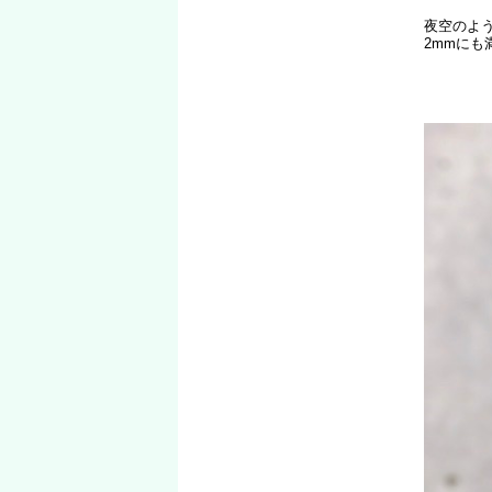
夜空のよ
2mmに