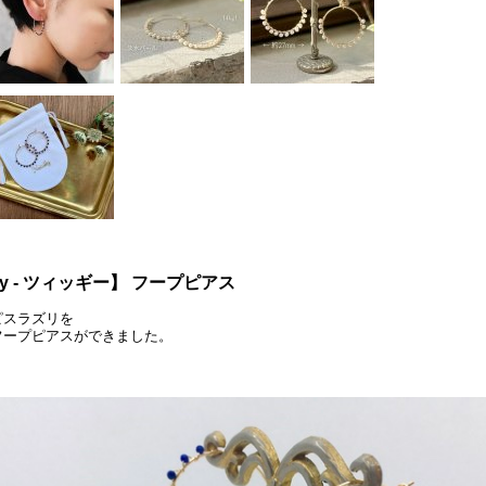
gy - ツィッギー】 フープピアス
ピスラズリを
フープピアスができました。