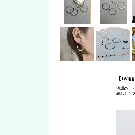
【Twig
濃紺のラ
纏わせた