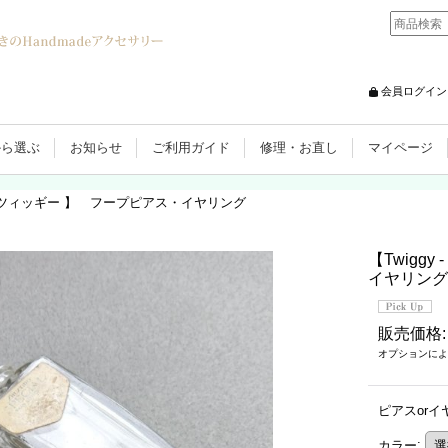
会員ログイン
から選ぶ
お知らせ
ご利用ガイド
修理・お直し
マイページ
y - ツィッギー 】 フープピアス・イヤリング
【Twigg
イヤリング
販売価格
:
オプションによ
ピアスorイ
カラー
: