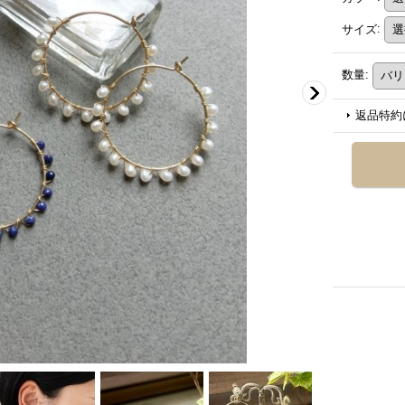
サイズ
:
数量
:
返品特約