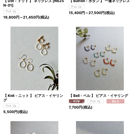
【 Dot - ドット 】 ネックレス
[
N625
【 Button - ボタン 】 一連ネックレス
N-01
]
15,400
円
～27,500
円
(税込)
19,800
円
～21,450
円
(税込)
【 Knit - ニット 】 ピアス・イヤリン
【 Bell - ベル 】 ピアス・イヤリング
グ
7,700
円
(税込)
5,500
円
(税込)