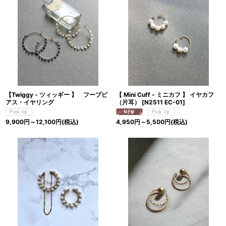
【Twiggy - ツィッギー 】 フープピ
【 Mini Cuff - ミニカフ 】 イヤカフ
アス・イヤリング
（片耳）
[
N2511 EC-01
]
9,900
円
～12,100
円
(税込)
4,950
円
～5,500
円
(税込)