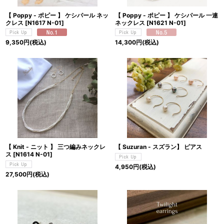
【 Poppy - ポピー 】 ケシパール ネッ
【 Poppy - ポピー 】 ケシパール 一連
クレス
[
N1617 N-01
]
ネックレス
[
N1621 N-01
]
9,350
円
(税込)
14,300
円
(税込)
【 Knit - ニット 】 三つ編みネックレ
【 Suzuran - スズラン】 ピアス
ス
[
N1614 N-01
]
4,950
円
(税込)
27,500
円
(税込)