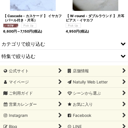
【 Cascade - カスケード 】 イヤカフ
【 W-round - ダブルラウンド 】 片耳
（パール付き・片耳）
ピアス・イヤカフ
6,600
円
～7,150
円
(税込)
4,950
円
(税込)
カテゴリで絞り込む
特集で絞り込む
ネックレス
公式サイト
店舗情報
ピアス ｜ イヤリング
初めての方へ
マイページ
Natully Web Letter
イヤカフ
ひとつあると重宝する定番アクセサリー
ご利用ガイド
シーンから選ぶ
ブレスレット
ご褒美アクセサリー
営業カレンダー
お気に入り
めがねチェーン
ギフト特集
Instagram
Facebook
オプションパーツ・その他アクセサリー
セレモニー特集
Blog
LINE