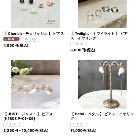
【 Cherish - チェリッシュ 】 ピアス
【 Twilight - トワイライト 】 ピア
ス・イヤリング
4,950
円
(税込)
8,800
円
(税込)
【 JUST - ジャスト 】 ピアス
【 Petal - ペタル 】 ピアス・イヤリン
[
N1608 P-01~09
]
グ
8,250
円
～10,450
円
(税込)
11,000
円
(税込)