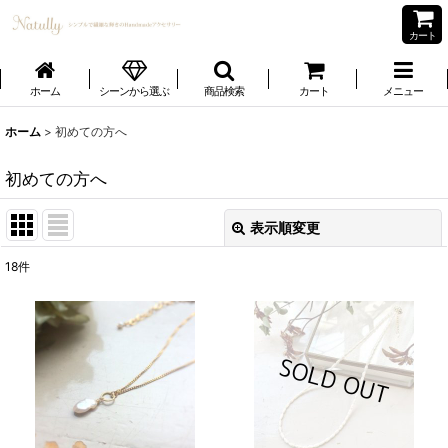
カート
ホーム
シーンから選ぶ
商品検索
カート
メニュー
ホーム
>
初めての方へ
初めての方へ
表示順変更
閉じる
18
件
表示数
:
並び順
:
絞り込む