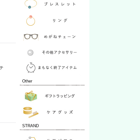
テ
Other
STRAND