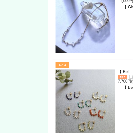
11,000
【 Gl
No.4
【 Bel
7,700円
【 Be