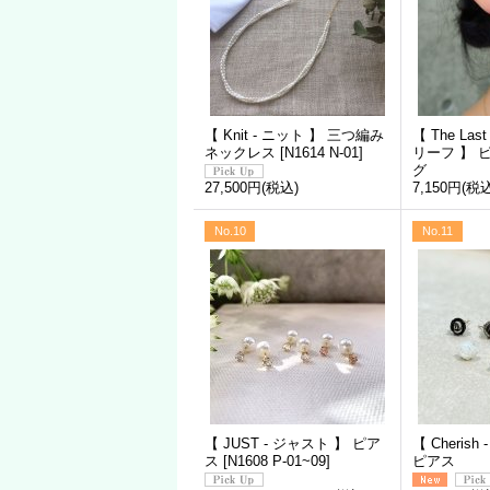
【 Knit - ニット 】 三つ編み
【 The Las
ネックレス
[
N1614 N-01
]
リーフ 】 
グ
7,150円
(税込
27,500円
(税込)
No.10
No.11
【 JUST - ジャスト 】 ピア
【 Cheris
ス
[
N1608 P-01~09
]
ピアス