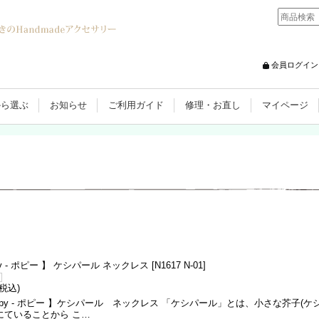
会員ログイン
から選ぶ
お知らせ
ご利用ガイド
修理・お直し
マイページ
py - ポピー 】 ケシパール ネックレス
[
N1617 N-01
]
(税込)
ppy ‐ ポピー 】ケシパール ネックレス 「ケシパール」とは、小さな芥子(ケシ
にていることから こ…