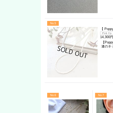
No.5
【 Pop
14,300
【Po
連のネ
No.6
No.7