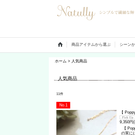
商品アイテムから選ぶ
シーン
ホーム
>
人気商品
人気商品
11
件
No.1
【 Pop
9,350円
【 Po
の実に