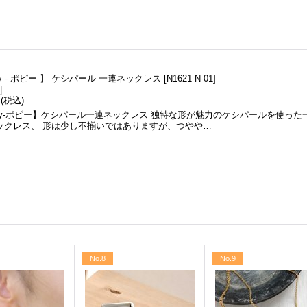
py - ポピー 】 ケシパール 一連ネックレス
[
N1621 N-01
]
円
(税込)
ppy-ポピー】ケシパール一連ネックレス 独特な形が魅力のケシパールを使った
ックレス、 形は少し不揃いではありますが、つやや…
No.8
No.9