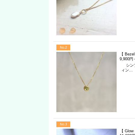
No.2
【 Bez
9,900円
シンプ
ィン…
No.3
【 Glo