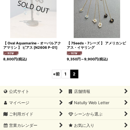
【 Oval Aquamarine - オーバルアク
【 7Seeds - 7シーズ 】 アメリカンピ
アマリン 】 ピアス
[
N2606 P-01
]
アス・イヤリング
8,800
円
(税込)
9,350
円
～9,900
円
(税込)
«
前
1
2
公式サイト
店舗情報
マイページ
Natully Web Letter
ご利用ガイド
シーンから選ぶ
営業カレンダー
お気に入り