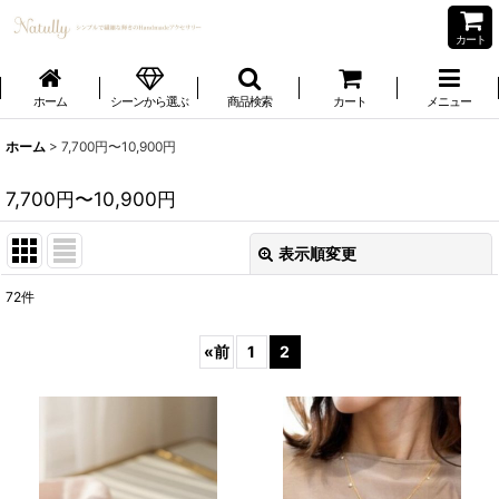
カート
ホーム
シーンから選ぶ
商品検索
カート
メニュー
ホーム
>
7,700円〜10,900円
7,700円〜10,900円
表示順変更
閉じる
72
件
表示数
:
«
前
1
2
並び順
:
絞り込む