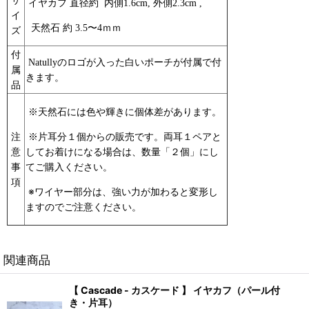
イヤカフ 直径約 内側1.6cm, 外側2.3cm ,
イ
天然石 約 3.5〜4ｍｍ
ズ
付
Natullyのロゴが入った白いポーチが付属で付
属
きます。
品
※天然石には色や輝きに個体差があります。
注
※片耳分１個からの販売です。両耳１ペアと
数量「２個」にし
意
してお着けになる場合は、
てご購入ください。
事
項
※ワイヤー部分は、強い力が加わると変形し
ますのでご注意ください。
関連商品
【 Cascade - カスケード 】 イヤカフ（パール付
き・片耳）