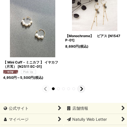
【Monochrome】 ピアス
[
N1547
P-01
]
8,690
円
(税込)
【 Mini Cuff - ミニカフ 】 イヤカフ
（片耳）
[
N2511 EC-01
]
4,950
円
～5,500
円
(税込)
公式サイト
店舗情報
マイページ
Natully Web Letter