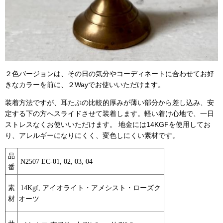
２色バージョンは、その日の気分やコーディネートに合わせて
お好
きなカラーを前に、２Wayでお使いいただけます。
装着方法ですが、
耳たぶの比較的厚みが薄い部分から差し込み、
安
定する下の方へスライドさせて装着します。
軽い着け心地で、一日
ストレスなくお使いいただけます。
地金には14KGFを使用してお
り、アレルギーになりにくく、変色しにくい素材です。
品
N2507 EC-01, 02, 03, 04
番
素
14Kgf, アイオライト・アメシスト・ローズク
材
オーツ
サ