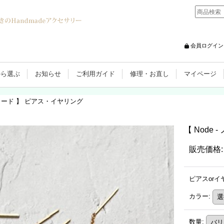
会員ログイン
から選ぶ
お知らせ
ご利用ガイド
修理・お直し
マイページ
- ノード 】 ピアス・イヤリング
【 Node
販売価格
:
ピアスorイ
カラー
:
数量
: