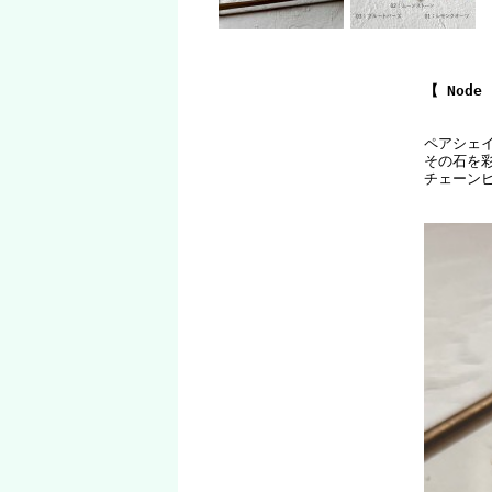
【 Nod
ペアシェ
その石を
チェーン