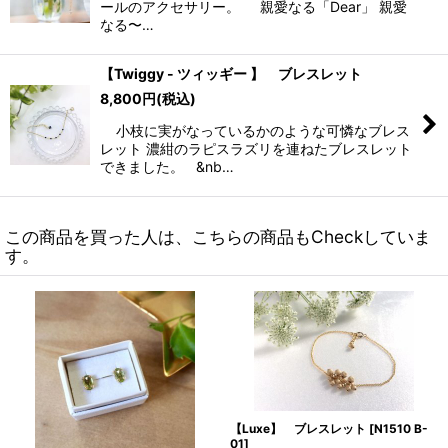
ールのアクセサリー。 親愛なる「Dear」 親愛
なる〜…
【Twiggy - ツィッギー 】 ブレスレット
8,800
円
(税込)
小枝に実がなっているかのような可憐なブレス
レット 濃紺のラピスラズリを連ねたブレスレット
できました。 &nb…
この商品を買った人は、こちらの商品もCheckしていま
す。
【Luxe】 ブレスレット
[
N1510 B-
01
]