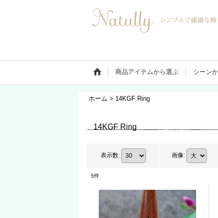
商品アイテムから選ぶ
シーン
ホーム
>
14KGF Ring
14KGF Ring
表示数
:
画像
:
5
件