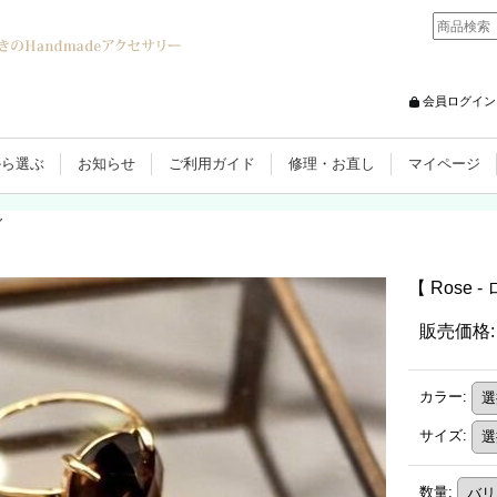
会員ログイン
から選ぶ
お知らせ
ご利用ガイド
修理・お直し
マイページ
グ
【 Rose 
販売価格
:
カラー
:
サイズ
:
数量
: