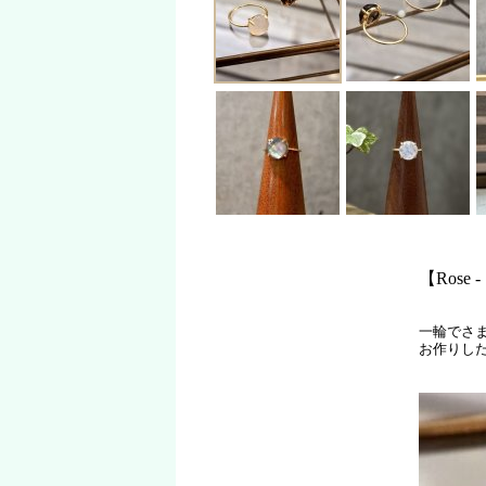
【Rose
一輪でさ
お作りし