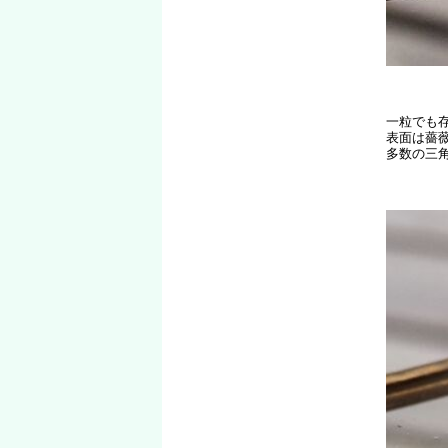
一粒でも
表面は薔
多数の三